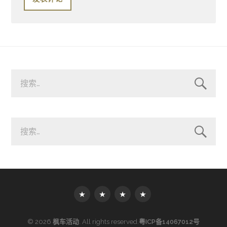
搜
索：
搜
索：
首
发
场
加
页
起
景
入
渠
案
我
道
例
们
推
© 2026
枫车活动
. All rights reserved.
粤ICP备14067012号