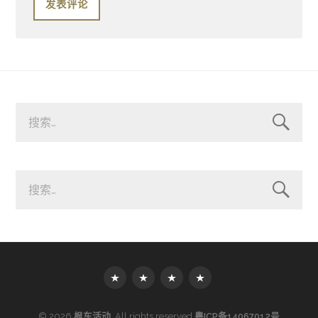
搜
索：
搜
索：
首
发
场
加
页
起
景
入
渠
案
我
道
例
们
推
© 2026
枫车活动
. All rights reserved.
粤ICP备14067012号